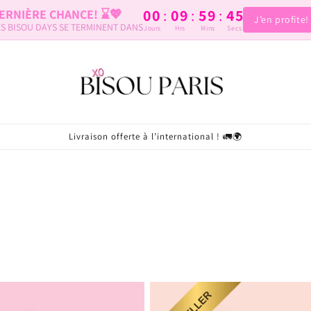
:
:
:
00
09
59
44
ERNIÈRE CHANCE! ⌛️💖
J’en profite!
ES BISOU DAYS SE TERMINENT DANS
Jours
Hrs
Mins
Secs
Livraison offerte à l’international ! 🚛🌍