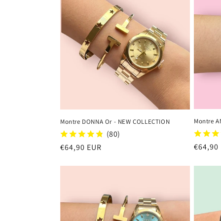
e
c
t
i
o
Montre A
Montre DONNA Or - NEW COLLECTION
n
(80)
Regula
€64,90
Regular
€64,90 EUR
price
:
price