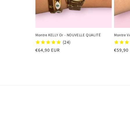
Montre KELLY Or - NOUVELLE QUALITÉ
Montre V
(24)
Regular
€64,90 EUR
Regula
€59,90
price
price