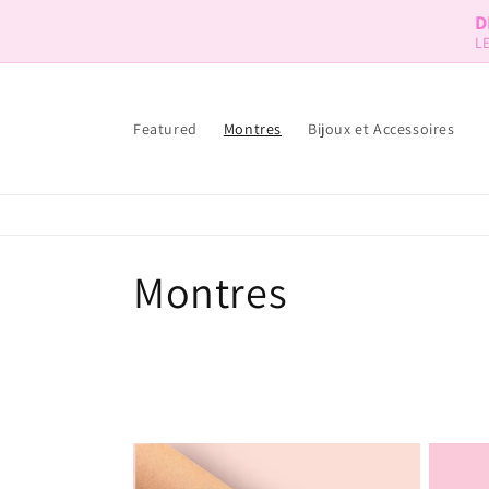
Skip to
D
content
L
Featured
Montres
Bijoux et Accessoires
C
Montres
o
l
l