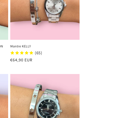
ON
Montre KELLY
(65)
Regular
€64,90 EUR
price