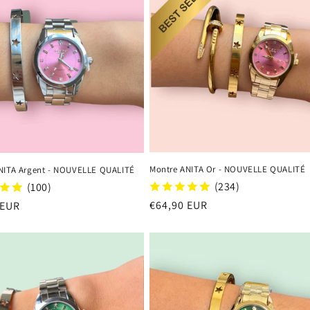
Montre ANITA Or - NOUVELLE QUALITÉ
NITA Argent - NOUVELLE QUALITÉ
(234)
(100)
Regular
€64,90 EUR
r
 EUR
price