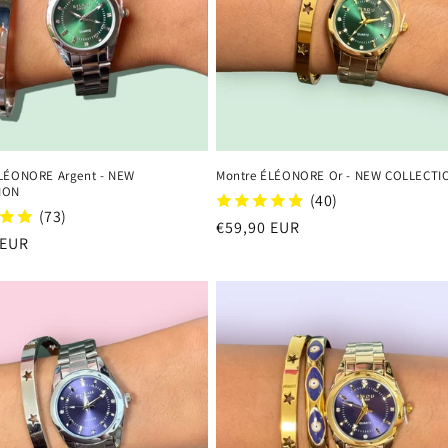
LÉONORE Argent - NEW
Montre ÉLÉONORE Or - NEW COLLECTI
ION
(40)
(73)
Regular
€59,90 EUR
r
 EUR
price