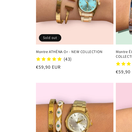
Sold out
Montre ATHÉNA Or - NEW COLLECTION
Montre É
COLLECT
(43)
Regular
€59,90 EUR
Regula
€59,90
price
price