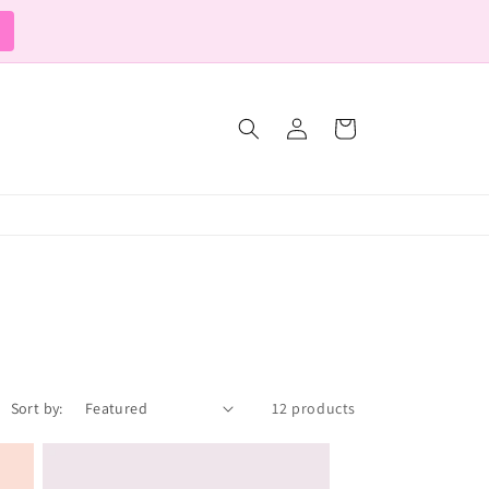
Log
Cart
in
Sort by:
12 products