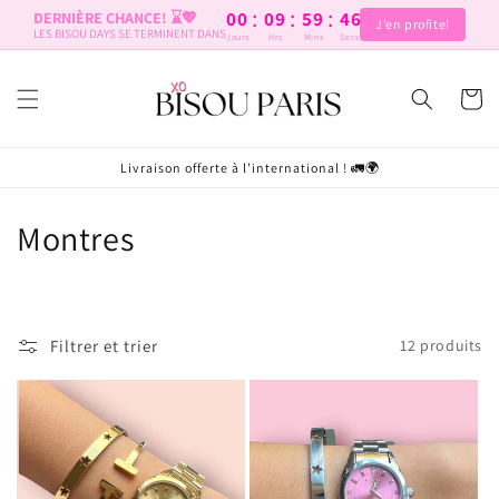
et
:
:
:
00
09
59
46
DERNIÈRE CHANCE! ⌛️💖
passer
J’en profite!
LES BISOU DAYS SE TERMINENT DANS
Jours
Hrs
Mins
Secs
au
contenu
Panier
Livraison offerte à l’international ! 🚛🌍
C
Montres
o
l
Filtrer et trier
12 produits
l
e
c
t