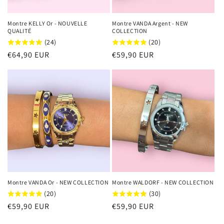
Montre KELLY Or - NOUVELLE
Montre VANDA Argent - NEW
QUALITÉ
COLLECTION
(24)
(20)
Prix
€64,90 EUR
Prix
€59,90 EUR
habituel
habituel
Montre VANDA Or - NEW COLLECTION
Montre WALDORF - NEW COLLECTION
(20)
(30)
Prix
€59,90 EUR
Prix
€59,90 EUR
habituel
habituel