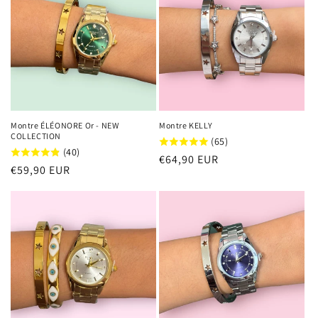
Montre ÉLÉONORE Or - NEW
Montre KELLY
COLLECTION
(65)
(40)
Prix
€64,90 EUR
Prix
€59,90 EUR
habituel
habituel