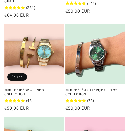
QUALITÉ
(124)
(234)
Prix
€59,90 EUR
Prix
€64,90 EUR
habituel
habituel
Épuisé
Montre ATHÉNA Or - NEW
Montre ÉLÉONORE Argent - NEW
COLLECTION
COLLECTION
(43)
(73)
Prix
€59,90 EUR
Prix
€59,90 EUR
habituel
habituel