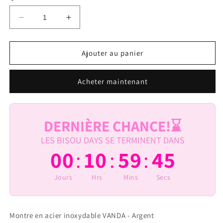
Réduire
Augmenter
la
la
quantité
quantité
de
de
Ajouter au panier
Montre
Montre
VANDA
VANDA
Acheter maintenant
Argent
Argent
-
-
NEW
NEW
COLLECTION
COLLECTION
DERNIÈRE CHANCE!⌛️
LES BISOU DAYS SE TERMINENT DANS
:
:
:
00
10
59
45
Jours
Hrs
Mins
Secs
Montre en acier inoxydable VANDA - Argent