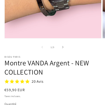
O
Ouvrir
le
le
m
média
de
1
/
3
2
1
d
dans
u
BISOU PARIS
une
f
Montre VANDA Argent - NEW
fenêtre
m
modale
COLLECTION
20 Avis
Prix
€59,90 EUR
habituel
Taxes incluses.
Quantité