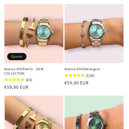
habituel
Épuisé
Montre ATHÉNA Or - NEW
Montre ATHÉNA Argent
COLLECTION
(124)
(43)
Prix
€59,90 EUR
Prix
€59,90 EUR
habituel
habituel