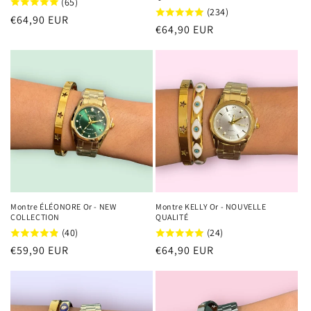
(65)
(234)
Prix
€64,90 EUR
Prix
€64,90 EUR
habituel
habituel
Montre ÉLÉONORE Or - NEW
Montre KELLY Or - NOUVELLE
COLLECTION
QUALITÉ
(40)
(24)
Prix
€59,90 EUR
Prix
€64,90 EUR
habituel
habituel