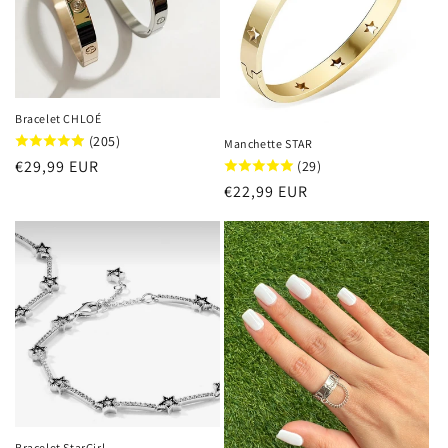
i
o
n
Bracelet CHLOÉ
(205)
:
Manchette STAR
Prix
€29,99 EUR
(29)
habituel
Prix
€22,99 EUR
habituel
Bracelet StarGirl