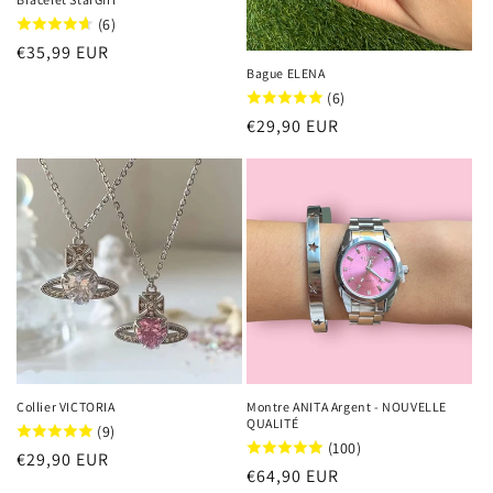
(6)
Prix
€35,99 EUR
Bague ELENA
habituel
(6)
Prix
€29,90 EUR
habituel
Collier VICTORIA
Montre ANITA Argent - NOUVELLE
QUALITÉ
(9)
(100)
Prix
€29,90 EUR
Prix
€64,90 EUR
habituel