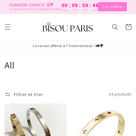
et
:
:
:
00
09
59
46
DERNIÈRE CHANCE! ⌛️💖
passer
J’en profite!
LES BISOU DAYS SE TERMINENT DANS
Jours
Hrs
Mins
Secs
au
contenu
Panier
Livraison offerte à l’international ! 🚛🌍
C
All
o
l
Filtrer et trier
24 produits
l
e
c
t