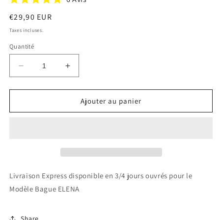
Prix
€29,90 EUR
habituel
Taxes incluses.
Quantité
Réduire
Augmenter
la
la
quantité
quantité
de
de
Ajouter au panier
Bague
Bague
ELENA
ELENA
Livraison Express disponible en 3/4 jours ouvrés pour le
Modèle Bague ELENA
Share